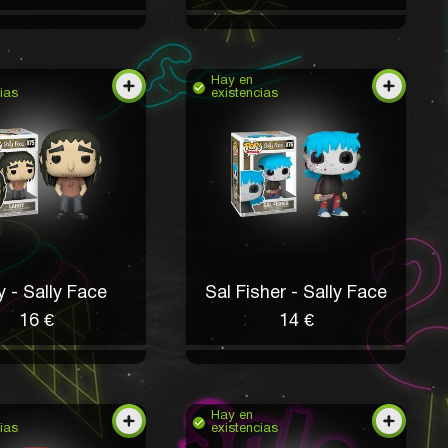
Hay en
ias
existencias
y - Sally Face
Sal Fisher - Sally Face
16 €
14 €
Hay en
ias
existencias