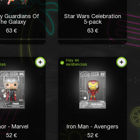
ay Guardians Of
Star Wars Celebration
he Galaxy
5-pack
63 €
63 €
Hay en
ias
existencias
or - Marvel
Iron Man - Avengers
52 €
52 €