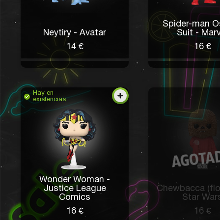
Spider-man O
Neytiry - Avatar
Suit - Marv
14 €
16 €
Hay en
existencias
Wonder Woman -
Justice League
Chewbacca (flo
Comics
Star War
16 €
16 €