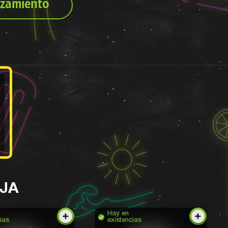
izamiento
AJA
Hay en
ias
existencias