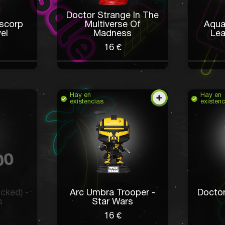
Doctor Strange In The
scorp
Multiverse Of
Aqua
el
Madness
Le
16 €
Hay en
Hay en
existencias
existenc
cked) -
Arc Umbra Trooper -
Doctor
s
Star Wars
16 €