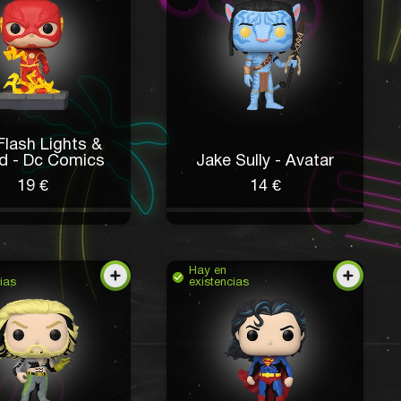
Flash Lights &
d - Dc Comics
Jake Sully - Avatar
19 €
14 €
Hay en
ias
existencias