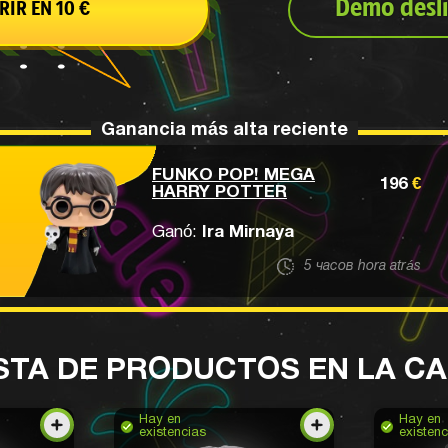
Demo desl
RIR EN 10
€
Ganancia más alta reciente
FUNKO POP! MEGA
196
€
HARRY POTTER
Ganó:
Ira Mirnaya
5 часов hora atrás
STA DE PRODUCTOS EN LA C
Hay en
Hay en
existencias
existenc