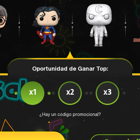
Oportunidad de Ganar Top:
x1
x2
x3
¿Hay un código promocional?