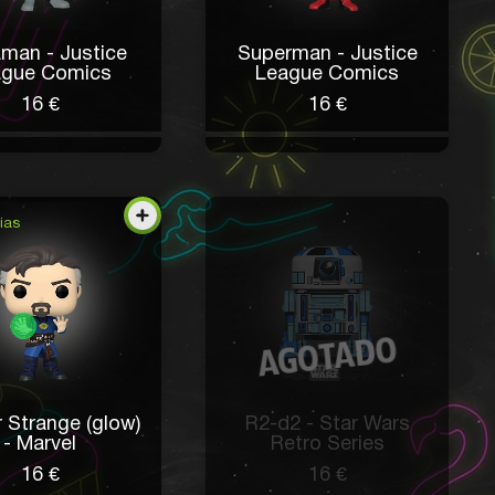
man - Justice
Superman - Justice
ague Comics
League Comics
16 €
16 €
ias
 Strange (glow)
R2-d2 - Star Wars
- Marvel
Retro Series
16 €
16 €