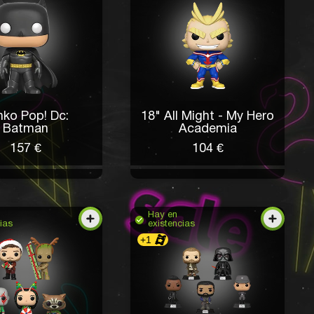
nko Pop! Dc:
18" All Might - My Hero
Batman
Academia
157 €
104 €
Hay en
ias
existencias
+1