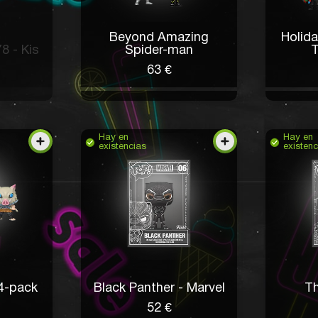
Beyond Amazing
Holid
78 - Kis
Spider-man
T
63 €
Hay en
Hay en
existencias
existenc
4-pack
Black Panther - Marvel
Th
52 €