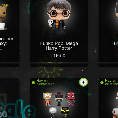
ardians
xy:
Funko Pop! Mega
Fu
..
Harry Potter
196 €
Hay en
Hay en
existencias
existenc