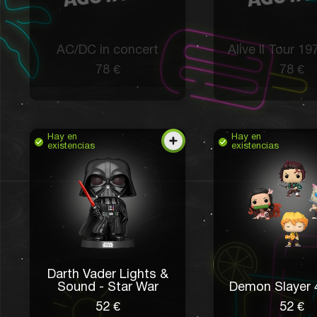
AC/DC in concert
Alive II Tour 19
78 €
78 €
Hay en
Hay en
existencias
existencias
Darth Vader Lights &
Sound - Star War
Demon Slayer 
52 €
52 €