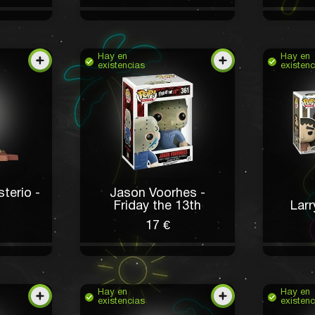
Hay en
Hay en
existencias
existenc
sterio -
Jason Voorhes -
Friday the 13th
Larr
17 €
Hay en
Hay en
existencias
existenc