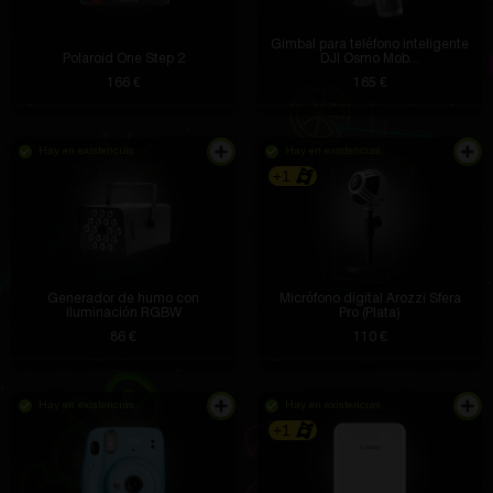
Gimbal para teléfono inteligente
Polaroid One Step 2
DJI Osmo Mob...
166 €
165 €
Hay en existencias
Hay en existencias
+1
Generador de humo con
Micrófono digital Arozzi Sfera
iluminación RGBW
Pro (Plata)
86 €
110 €
Hay en existencias
Hay en existencias
+1