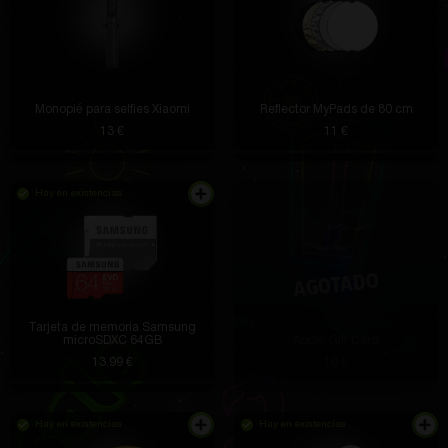
Monopié para selfies Xiaomi
Reflector MyPads de 80 cm
13 €
11 €
Hay en existencias
Tarjeta de memoria Samsung
microSDXC 64GB
Apple Gift Card
13.99 €
10 €
Hay en existencias
Hay en existencias