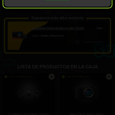
ABRIR EN 6.99
Demo deslizamiento
€
Ganancia más alta reciente
CÁMARA PANORÁMICA INSTA360
540
€
Ganó:
Vadim Shantsev
2 часов hora atrás
LISTA DE PRODUCTOS EN LA CAJA
Hay en existencias
Hay en existencias
DJI Mavic 3 Fly More Combo
Sony ZV-E1 Body, black