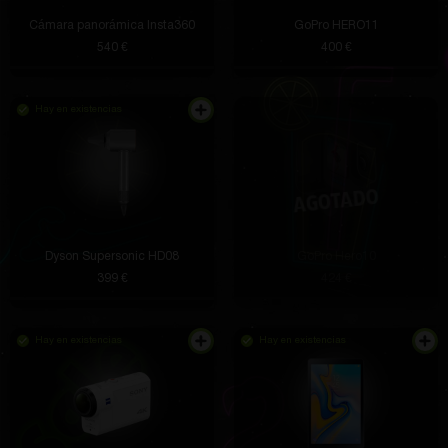
Cámara panorámica Insta360
GoPro HERO11
540 €
400 €
Hay en existencias
Dyson Supersonic HD08
GoPro Hero10
399 €
424 €
Hay en existencias
Hay en existencias