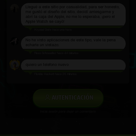
Llegué a este sitio por casualidad, para ser honesto,
me gustó el diseño del sitio, decidí arriesgarme y
abrí la caja del Apple, no me lo esperaba, ¡pero el
Apple Watch se cayó!
Krystal Stehr
hace una hora
No he visto aplicaciones de este tipo, vale la pena
echarle un vistazo.
Ross Schowalter
hace 44 minutos
quiero un telefono nuevo
Florida Hackett
hace 25 minutos
AUTENTICACIÓN
Inicia sesión para dejar un comentario