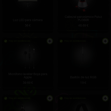
Cabezal panorámico Puluz
Luz LED para cámara
PU360R
36 €
48.69 €
Hay en existencias
Hay en existencias
Micrófono lavalier Boya para
Apple
Bastón de luz RGB
39.69 €
19 €
Hay en existencias
Hay en existencias