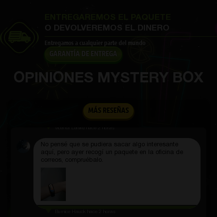
que la de los smartphones convencionales, pero esto
se compensa con el diseño.
ENTREGAREMOS EL PAQUETE
O DEVOLVEREMOS EL DINERO
Entregamos a cualquier parte del mundo
GARANTÍA DE ENTREGA
Dorian Mraz DVM
hace 3 horas
OPINIONES MYSTERY BOX
sitio bastante bueno
Rosina Macejkovic
hace 3 horas
MÁS RESEÑAS
Borrar sitio web
Vicenta Lemke
hace 2 horas
No pensé que se pudiera sacar algo interesante
aquí, pero ayer recogí un paquete en la oficina de
correos, compruébalo.
Burnice Hauck
hace 2 horas