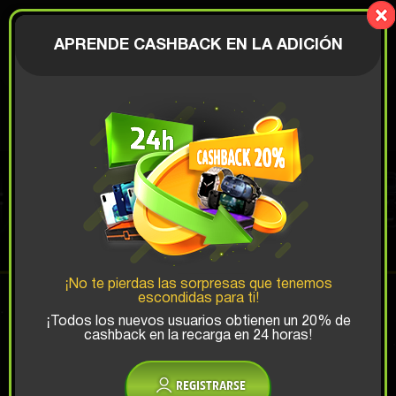
Mystery-
Box.fun
AUTENTICACIÓN
APRENDE CASHBACK EN LA ADICIÓN
€
IPHONE ALL-IN
Oportunidad de Ganar Top:
¡No te pierdas las sorpresas que tenemos
escondidas para ti!
x1
x2
x3
¡Todos los nuevos usuarios obtienen un 20% de
cashback en la recarga en 24 horas!
¿Hay un código promocional?
45.99 €
REGISTRARSE