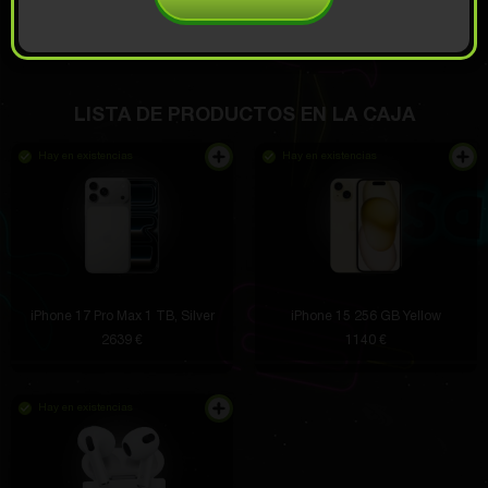
ABIERTO PARA
37
Demo deslizamiento
€
Saqué el reloj y lo pedí.
LISTA DE PRODUCTOS EN LA CAJA
Blaze Casper
hace 4 horas
Hay en existencias
Hay en existencias
Me gustó la configuración de botones adicionales:
puedes asignar cualquier comando. El cable es
largo y duradero y la velocidad de respuesta es
instantánea.
iPhone 17 Pro Max 1 ТB, Silver
iPhone 15 256 GB Yellow
Craig Bosco DDS
hace 4 horas
2639 €
1140 €
Llegó en 20 días gracias.
Hay en existencias
Jaylon Crooks
hace 3 horas