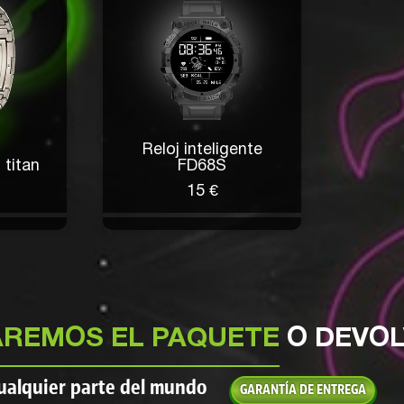
Skyla Jacobs PhD
hace 4 horas
Maldita sea, me estás conduciendo, yo también quiero
que se caiga mi iPhone.
Jayda Block
hace 4 horas
Llegó en 3 semanas a Kazajstán.
Reloj inteligente
titan
FD68S
15 €
Jeramy Barrows
hace 3 horas
Se ve gracioso en el escritorio.
REMOS EL PAQUETE
O DEVOL
Prudence Gaylord DDS
hace 3 horas
cualquier parte del mundo
GARANTÍA DE ENTREGA