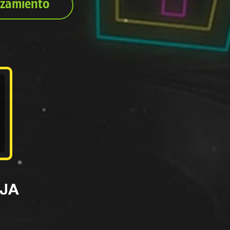
izamiento
AJA