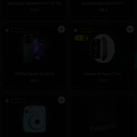
Samsung Galaxy A32 4/128 GB
QuadrocopterSyma W17
216 €
168 €
Ci sono in
Ci sono in
magazzino
magazzino
+1
TECNO Spark Go 2023
Xiaomi Mi Band 7 Pro
99 €
129 €
Ci sono in
magazzino