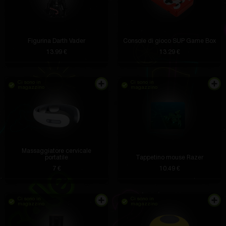
Figurina Darth Vader
Console di gioco SUP Game Box
13.99 €
13.29 €
Ci sono in
Ci sono in
magazzino
magazzino
Massaggiatore cervicale
portatile
Tappetino mouse Razer
7 €
10.49 €
Ci sono in
Ci sono in
magazzino
magazzino