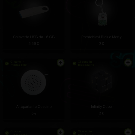
Anya Herzog V
3 ore fa
Il suono è sorprendente, si possono sentire anche i
più piccoli dettagli. E la custodia mantiene la carica
per diversi giorni, quindi mi dimentico delle prese.
Comodo controllo tramite sensori sulle cuffie.
Chiavetta USB da 16 GB
Portachiavi Rick e Morty
5.59 €
2 €
Wilson Wilderman
2 ore fa
Ci sono in
Ci sono in
magazzino
magazzino
Il pollo urla così forte che è impossibile non ridere.
Ottimo antistress
Altoparlante Cuscino
Tatyana Schoen
2 ore fa
Infinity Cube
3 €
3 €
La benda è luminosa e si adatta bene al braccio.
Durante l'allenamento mi sento subito il capitano
della squadra.
Ci sono in
Ci sono in
magazzino
magazzino