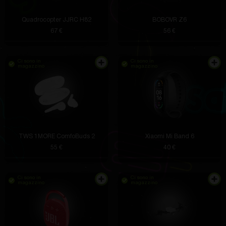
Quadrocopter JJRC H82
BOBOVR Z6
67 €
56 €
Ci sono in
Ci sono in
magazzino
magazzino
TWS 1MORE ComfoBuds 2
Xiaomi Mi Band 6
55 €
40 €
Ci sono in
Ci sono in
magazzino
magazzino