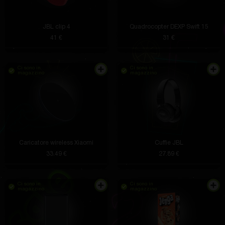
JBL clip 4
Quadrocopter DEXP Swift 15
41 €
31 €
Ci sono in
Ci sono in
magazzino
magazzino
Caricatore wireless Xiaomi
Cuffie JBL
33.49 €
27.89 €
Ci sono in
Ci sono in
magazzino
magazzino