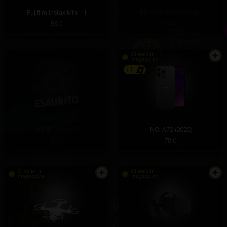
Fujifilm Instax Mini 11
RC Auto Remo Hobby
96 €
104 €
Ci sono in
magazzino
+1
HIPER Wing K3
INOI A72 (2023)
82 €
78 €
Ci sono in
Ci sono in
magazzino
magazzino