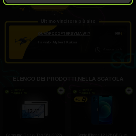
APRIRE IN 4.99
Demo scrolling
€
Ultimo vincitore più alto
QUADROCOPTERSYMA W17
168
€
Ha vinto:
Alybert Kuksa
4 часов ora fa
ELENCO DEI PRODOTTI NELLA SCATOLA
Ci sono in
Ci sono in
magazzino
magazzino
+1
Samsung Galaxy Tab S8+ (2022)
Apple iPhone 12 128 GB Blue