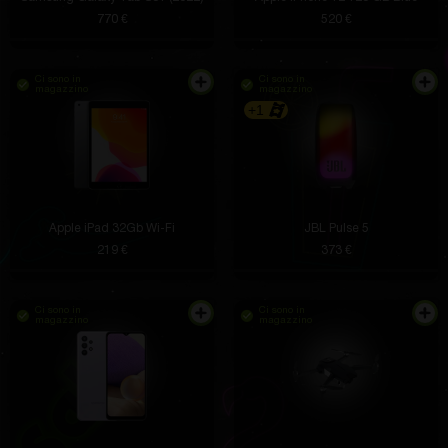
770 €
520 €
Ci sono in
Ci sono in
magazzino
magazzino
+1
Apple iPad 32Gb Wi-Fi
JBL Pulse 5
219 €
373 €
Ci sono in
Ci sono in
magazzino
magazzino