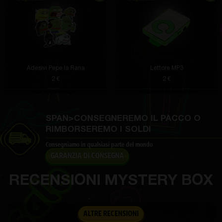
Chaim Bernier
2 ore fa
La sera camminiamo con il colletto, brilla
intensamente. Anche da lontano puoi vedere
Adesivi Pepe la Rana
Lettore MP3
immediatamente dove si trova l'animale.
2 €
2 €
SPAN>CONSEGNEREMO IL PACCO O
Makenna Gislason
un'ora fa
RIMBORSEREMO I SOLDI
La spazzola è potente e pulisce bene. Dopo l'uso
Consegniamo in qualsiasi parte del mondo
senti una vera freschezza. La ricarica dura a lungo, il
GARANZIA DI CONSEGNA
che è un vantaggio enorme.
RECENSIONI MYSTERY BOX
Edwardo O'Kon
un'ora fa
ALTRE RECENSIONI