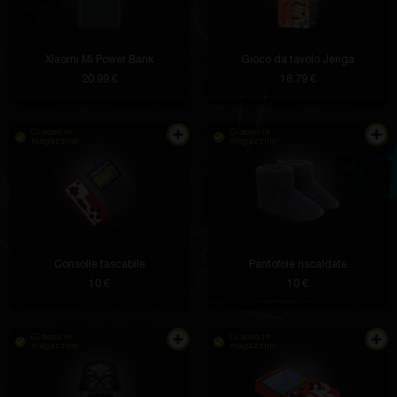
Xiaomi Mi Power Bank
Gioco da tavolo Jenga
20.99 €
16.79 €
Ci sono in
Ci sono in
magazzino
magazzino
Consolle tascabile
Pantofole riscaldate
10 €
10 €
Ci sono in
Ci sono in
magazzino
magazzino