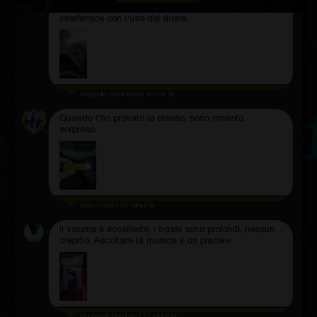
La copertura è leggera, aderisce perfettamente e non
interferisce con l'uso del drone.
Magnolia Cummerata
un'ora fa
Quando l'ho provato io stesso, sono rimasto
sorpreso.
Esta Hyatt I
59 minuti fa
Il volume è eccellente, i bassi sono profondi, nessun
crepitio. Ascoltare la musica è un piacere
Roosevelt Bernhard
10 minuti fa