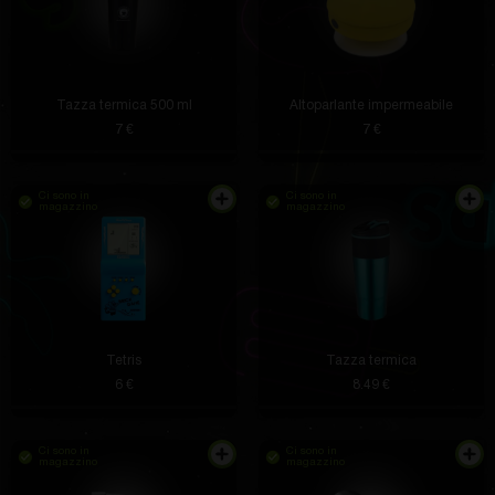
Tazza termica 500 ml
Altoparlante impermeabile
7 €
7 €
Ci sono in
Ci sono in
magazzino
magazzino
Tetris
Tazza termica
6 €
8.49 €
Ci sono in
Ci sono in
magazzino
magazzino