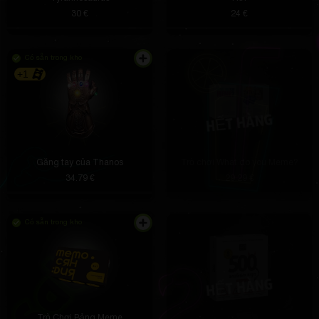
30 €
24 €
Có sẵn trong kho
+1
Găng tay của Thanos
Trò chơi What do you Meme?
34.79 €
29.29 €
Có sẵn trong kho
Trò Chơi Bảng Meme