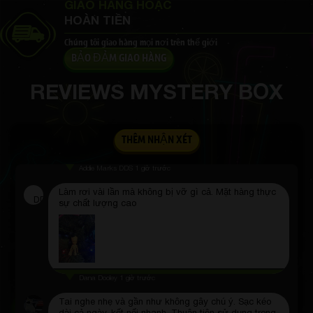
GIAO HÀNG HOẶC
HOÀN TIỀN
Chúng tôi giao hàng mọi nơi trên thế giới
BẢO ĐẢM GIAO HÀNG
Catalina Von
2 giờ trước
Bức tượng trông thật tuyệt vời! Tất cả những điều
REVIEWS MYSTERY BOX
nhỏ nhặt đều được giải quyết 10 trên 10
THÊM NHẬN XÉT
Addie Marks DDS
1 giờ trước
Làm rơi vài lần mà không bị vỡ gì cả. Mặt hàng thực
DD
sự chất lượng cao
Dana Dooley
1 giờ trước
Tai nghe nhẹ và gần như không gây chú ý. Sạc kéo