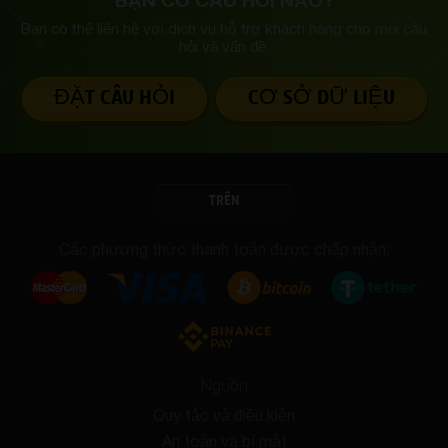
BẠN CÓ CÂU HỎI NÀO?
Bạn có thể liên hệ với dịch vụ hỗ trợ khách hàng
cho mọi câu
hỏi và vấn đề.
ĐẶT CÂU HỎI
CƠ SỞ DỮ LIỆU
TRÊN
Các phương thức thanh toán được chấp nhận:
Nguồn
Quy tắc và điều kiện
An toàn và bí mật