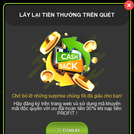
Mystery-
Box.fun
ĐĂNG NHẬP
LẤY LẠI TIỀN THƯỞNG TRÊN QUÉT
€
MEME BOX
Chances Thắng Top:
Chớ bỏ lỡ những surprise chúng tôi đã giấu cho bạn!
x1
x2
x3
Hãy đăng ký trên trang web và sử dụng mã khuyến
mãi độc quyền với ưu đãi hoàn tiền 30% khi nạp tiền:
PROFIT !
Có mã giảm giá?
ĐĂNG KÝ