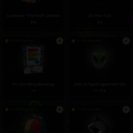
Ly Dwayne "The Rock" Johnson
Áo Thun Troll
8 €
8 €
Có sẵn trong kho
Có sẵn trong kho
Trò Chơi Bảng Memology
Chén có Người ngoài hành tinh
7 €
11.19 €
Có sẵn trong kho
Có sẵn trong kho