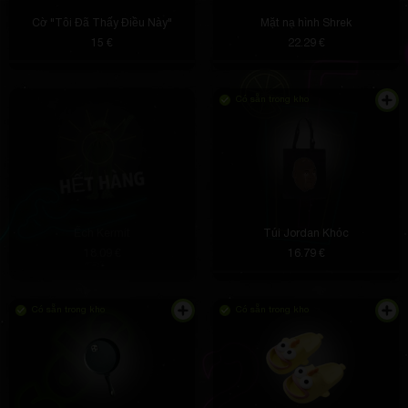
Cờ "Tôi Đã Thấy Điều Này"
Mặt nạ hình Shrek
15 €
22.29 €
Có sẵn trong kho
Ếch Kermit
Túi Jordan Khóc
18.09 €
16.79 €
Có sẵn trong kho
Có sẵn trong kho