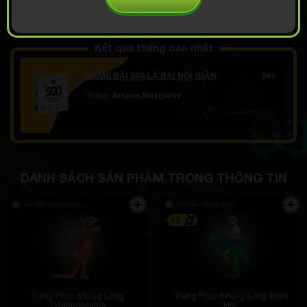
MỞ TẠI 4.99
Demo cuộn
€
Kết quả thắng cao nhất
GAME BÀI 500 LÁ BÀI NỔI GIẬN
24
€
Thắng:
Artiom Mazgarov
5 часов giờ trước
DANH SÁCH SẢN PHẨM TRONG THÔNG TIN
Có sẵn trong kho
Có sẵn trong kho
+1
Trang Phục Khủng Long
Trang Phục Khủng Long Bơm
Tyrannosaurus
Hơi