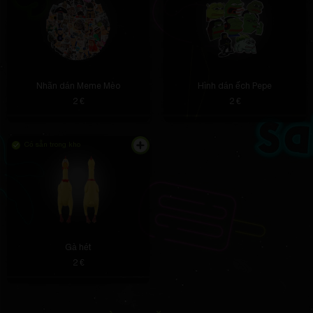
Ned Treutel
3 giờ trước
Ốp lưng có thể chịu được những giọt nhỏ và nam
châm giúp điện thoại luôn được sạc mà không bị
hỏng
Nhãn dán Meme Mèo
Hình dán ếch Pepe
2 €
2 €
Có sẵn trong kho
Colin Pouros
3 giờ trước
Trông không giống những bản sao rẻ tiền, đây là một
món đồ sưu tầm thực sự
Gà hét
2 €
Quinten Stracke
2 giờ trước
Đối với kích thước của nó, bảng điều khiển tạo ra
một hình ảnh tốt. Màn hình nhỏ nhưng sáng và điều
khiển trực quan.