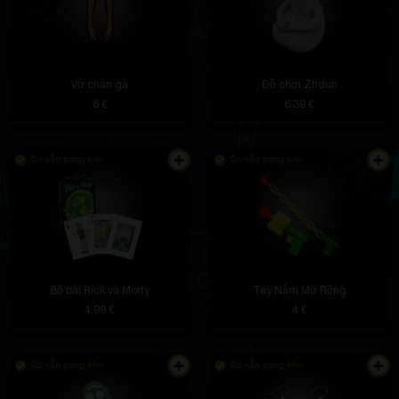
Vớ chân gà
Đồ chơi Zhdun
6 €
6.39 €
Có sẵn trong kho
Có sẵn trong kho
Bộ bài Rick và Morty
Tay Nắm Mở Rộng
4.99 €
4 €
Có sẵn trong kho
Có sẵn trong kho