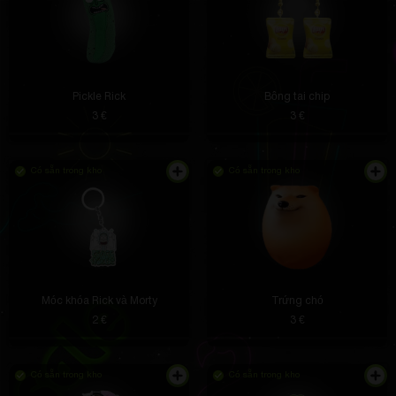
Tôi kết nối nó và nó hoạt động ngay lập tức. Sạc
nhanh hơn dự kiến, ngay cả khi kết nối hai thiết bị.
Pickle Rick
Bông tai chip
3 €
3 €
Có sẵn trong kho
Có sẵn trong kho
Selmer Hahn
5 giờ trước
Bưu kiện đang đến, tôi giới thiệu trang này cho mọi
người, nhân tiện, iPhone 13 không bị cháy sém
Móc khóa Rick và Morty
Trứng chó
Rosendo Cole
4 giờ trước
2 €
3 €
Đứng trên tấm bạt, thêm bầu không khí vũ trụ
Có sẵn trong kho
Có sẵn trong kho