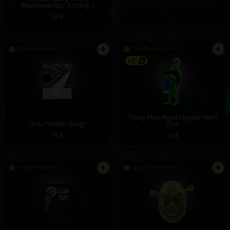
"Memosyandia" 3-trong-1
Game bài 500 Lá bài Nổi giận
19 €
24.39 €
Có sẵn trong kho
Có sẵn trong kho
+1
Trang Phục Người Ngoài Hành
Chăn "Walter Súng"
Tinh
15 €
15 €
Có sẵn trong kho
Có sẵn trong kho