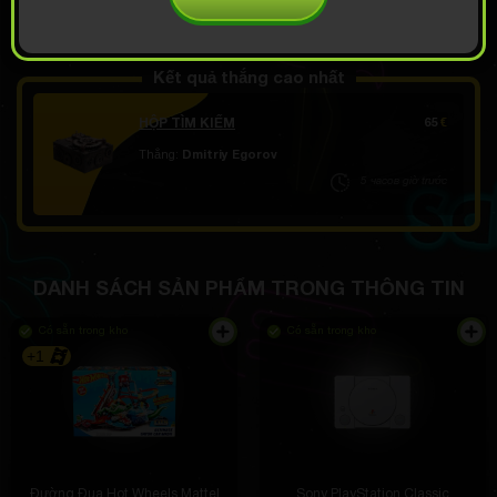
MỞ TẠI 4.49
Demo cuộn
€
Kết quả thắng cao nhất
HỘP TÌM KIẾM
65
€
Thắng:
Dmitriy Egorov
5 часов giờ trước
DANH SÁCH SẢN PHẨM TRONG THÔNG TIN
Có sẵn trong kho
Có sẵn trong kho
+1
Đường Đua Hot Wheels Mattel
Sony PlayStation Classic