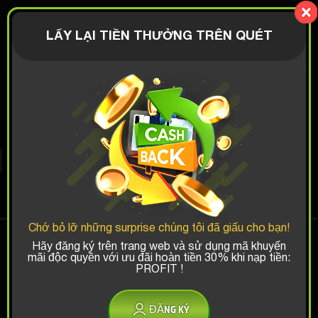
Mystery-
Box.fun
ĐĂNG NHẬP
LẤY LẠI TIỀN THƯỞNG TRÊN QUÉT
€
TOY BOX
Chances Thắng Top:
Chớ bỏ lỡ những surprise chúng tôi đã giấu cho bạn!
x1
x2
x3
Hãy đăng ký trên trang web và sử dụng mã khuyến
mãi độc quyền với ưu đãi hoàn tiền 30% khi nạp tiền:
PROFIT !
Có mã giảm giá?
ĐĂNG KÝ