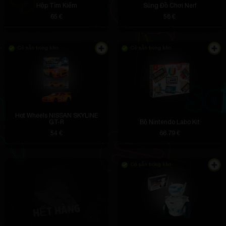
Hộp Tìm Kiếm
Súng Đồ Chơi Nerf
65 €
58 €
Có sẵn trong kho
Có sẵn trong kho
Hot Wheels NISSAN SKYLINE
GT-R
Bộ Nintendo Labo Kit
54 €
66.79 €
Có sẵn trong kho