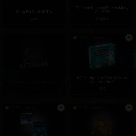
Trò chơi trên bàn Rick và Morty
Súng Đồ Chơi Vũ Trụ
CLUEDO
33 €
47.29 €
Có sẵn trong kho
Bộ Thí Nghiệm "Bảy Kỳ Quan
Đồ chơi robot Smart Dog
của Hóa Học"
41.79 €
26 €
Có sẵn trong kho
Có sẵn trong kho