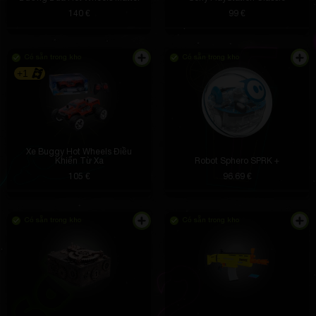
140 €
99 €
Có sẵn trong kho
Có sẵn trong kho
+1
Xe Buggy Hot Wheels Điều
Khiển Từ Xa
Robot Sphero SPRK +
105 €
96.69 €
Có sẵn trong kho
Có sẵn trong kho