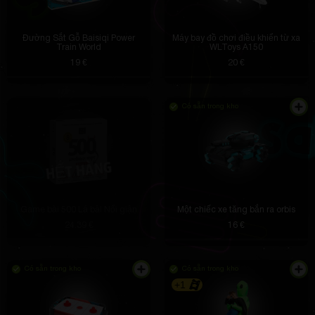
Đường Sắt Gỗ Baisiqi Power
Máy bay đồ chơi điều khiển từ xa
Train World
WLToys A150
19 €
20 €
Có sẵn trong kho
Game bài 500 Lá bài Nổi giận
Một chiếc xe tăng bắn ra orbis
24.39 €
16 €
Có sẵn trong kho
Có sẵn trong kho
+1