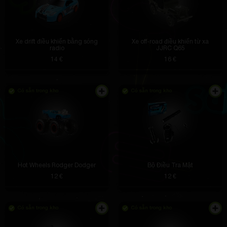
Xe drift điều khiển bằng sóng
Xe off-road điều khiển từ xa
radio
JJRC Q65
14 €
16 €
Có sẵn trong kho
Có sẵn trong kho
Hot Wheels Rodger Dodger
Bộ Điều Tra Mật
12 €
12 €
Có sẵn trong kho
Có sẵn trong kho