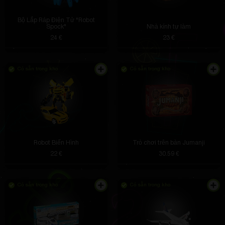
Bộ Lắp Ráp Điện Tử "Robot
Spock"
Nhà kính tự làm
24 €
23 €
Có sẵn trong kho
Có sẵn trong kho
Robot Biến Hình
Trò chơi trên bàn Jumanji
22 €
30.59 €
Có sẵn trong kho
Có sẵn trong kho