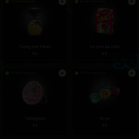
Có sẵn trong kho
Có sẵn trong kho
Đứng trên tấm bạt, thêm bầu không khí vũ trụ
Tượng nhỏ Totoro
Trò chơi bài UNO
6 €
4 €
Có sẵn trong kho
Có sẵn trong kho
Ned Treutel
4 giờ trước
Bưu kiện của tôi đã đến, mọi thứ đều ổn. Nhân tiện,
đây là Samsung A54)
Tamagochi
Yo-yo
3 €
3 €
Royal Greenfelder DDS
4 giờ trước
ấn tượng tổng thể là tuyệt vời