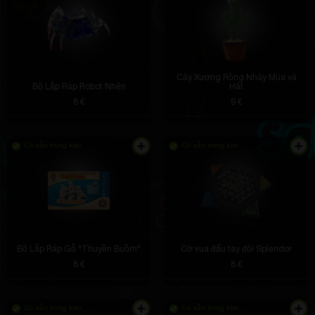
Cây Xương Rồng Nhảy Múa và
Bộ Lắp Ráp Robot Nhện
Hát
8 €
9 €
Có sẵn trong kho
Có sẵn trong kho
Bộ Lắp Ráp Gỗ "Thuyền Buồm"
Cờ vua đấu tay đôi Splendor
8 €
8 €
Có sẵn trong kho
Có sẵn trong kho