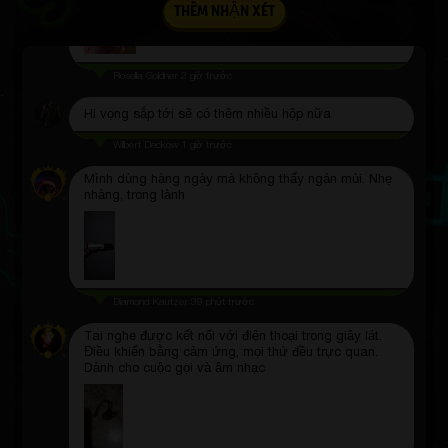
THÊM NHẬN XÉT
Rosella Goldner
2 giờ trước
Hi vọng sắp tới sẽ có thêm nhiều hộp nữa
Wilbert Deckow
1 giờ trước
Mình dùng hàng ngày mà không thấy ngán mùi. Nhẹ
nhàng, trong lành
Diamond Kautzer
39 phút trước
Tai nghe được kết nối với điện thoại trong giây lát.
Điều khiển bằng cảm ứng, mọi thứ đều trực quan.
Dành cho cuộc gọi và âm nhạc