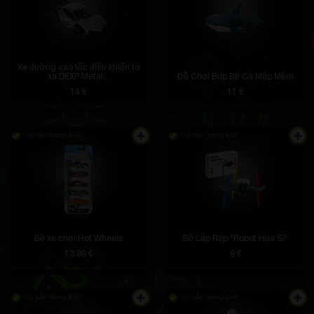
Xe đường cao tốc điều khiển từ
xa DEXP Metal...
Đồ Chơi Búp Bê Cá Mập Mềm
14 €
11 €
Có sẵn trong kho
Có sẵn trong kho
Bộ xe chơi Hot Wheels
Bộ Lắp Ráp "Robot Họa Sĩ"
13.99 €
9 €
Có sẵn trong kho
Có sẵn trong kho