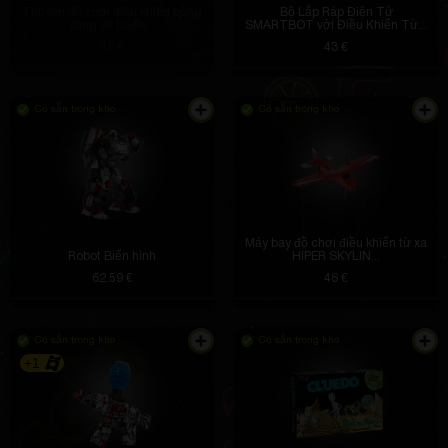
Thuyền đồ chơi điều khiển bằng
Bộ Lắp Ráp Điện Tử
sóng vô tuyến...
SMARTBOT với Điều Khiển Từ...
51 €
43 €
Có sẵn trong kho
Có sẵn trong kho
Máy bay đồ chơi điều khiển từ xa
Robot Biến hình
HIPER SKYLIN...
62.59 €
46 €
Có sẵn trong kho
Có sẵn trong kho
+1