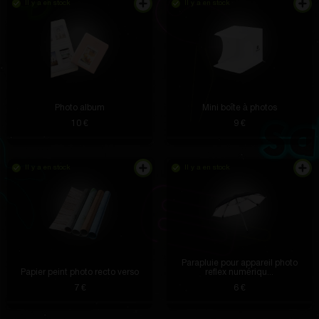
Il y a en stock
Il y a en stock
Le bandage est brillant et s'adapte bien au bras.
Pendant l'entraînement, je me sens immédiatement
comme le capitaine de l'équipe.
Photo album
Arely Herman Jr.
il y a 4 heures
Mini boîte à photos
10 €
9 €
Merci pour un tel site, j'ai reçu plus de cadeaux pour
ng et j'ai aussi économisé de l'argent
Daniella Hand
il y a 3 heures
Il y a en stock
Il y a en stock
Gopro Hiro est tombé)) jusqu'à récemment, je ne
croyais pas que ça viendrait"
Parapluie pour appareil photo
Papier peint photo recto verso
reflex numériqu...
Zula Funk
il y a 3 heures
7 €
6 €
Je vous remercie ! Je n'arrive pas à croire que j'ai
gagné un aspirateur robot.