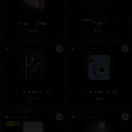
Imprimante photo Canon
Polaroid Hi Print
SELPHY
152 €
125 €
Il y a en stock
Il y a en stock
Fujifilm Instax Mini 40
Fujifilm Instax Mini 11
107 €
96 €
Il y a en stock
Il y a en stock
+1