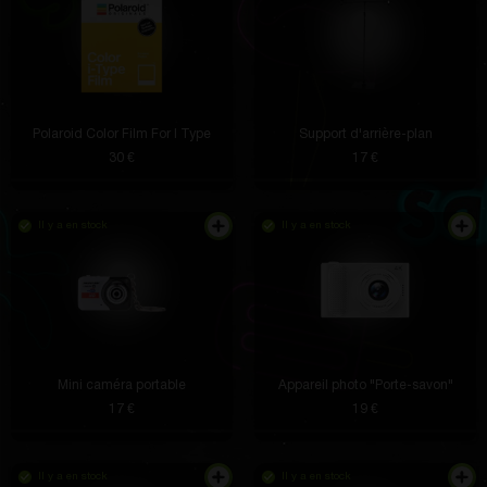
Polaroid Color Film For I Type
Support d'arrière-plan
30 €
17 €
Il y a en stock
Il y a en stock
Mini caméra portable
Appareil photo "Porte-savon"
17 €
19 €
Il y a en stock
Il y a en stock