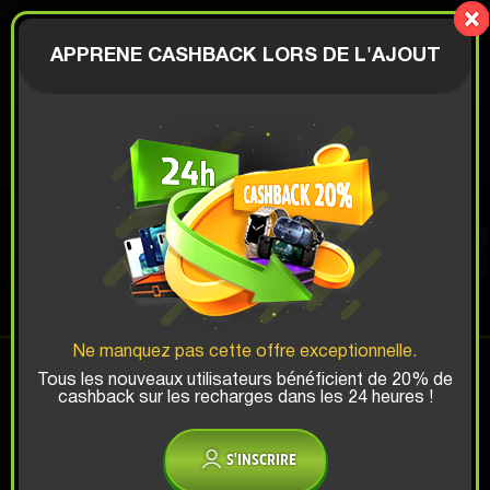
Mystery-
Box.fun
AUTHENTIFICATION
APPRENE CASHBACK LORS DE L'AJOUT
€
PHOTO BOX
Chance de Gagner Top:
Ne manquez pas cette offre exceptionnelle.
x1
x2
x3
Tous les nouveaux utilisateurs bénéficient de 20% de
cashback sur les recharges dans les 24 heures !
Y a-t-il un code promo?
S'INSCRIRE