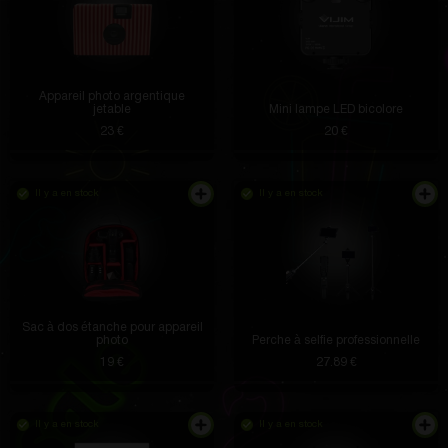
Appareil photo argentique
jetable
Mini lampe LED bicolore
23 €
20 €
Il y a en stock
Il y a en stock
Sac à dos étanche pour appareil
photo
Perche à selfie professionnelle
19 €
27.89 €
Il y a en stock
Il y a en stock