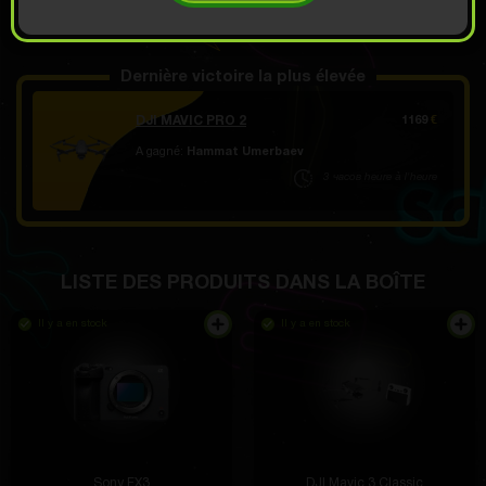
OUVRIR EN 9.99
Démo défilement
€
Dernière victoire la plus élevée
DJI MAVIC PRO 2
1169
€
A gagné:
Hammat Umerbaev
3 часов heure à l'heure
LISTE DES PRODUITS DANS LA BOÎTE
Il y a en stock
Il y a en stock
Sony FX3
DJI Mavic 3 Classic