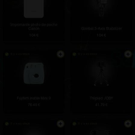
Imprimante photo de poche
Canon
Gimbal 3-Axis Stabilizer
104 €
104 €
Il y a en stock
Il y a en stock
Fujifilm Instax Mini 9
Trépied JOBY
76.49 €
41.79 €
Il y a en stock
Il y a en stock