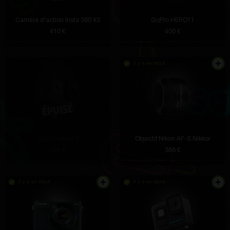
Caméra d'action Insta 360 X3
GoPro HERO11
410 €
400 €
Il y a en stock
GoPro Hero10
Objectif Nikon AF-S Nikkor
424 €
388 €
Il y a en stock
Il y a en stock