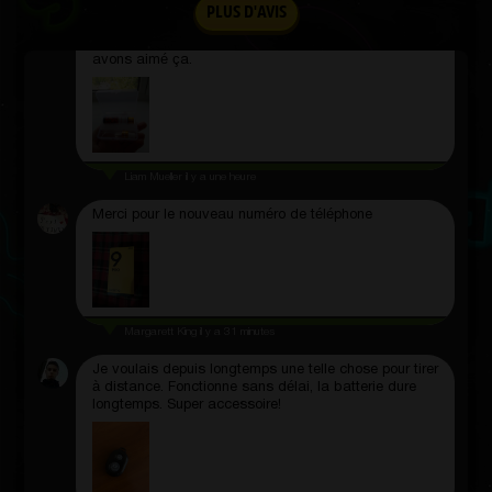
PLUS D'AVIS
L'arôme n'est pas chimique, on sent que la
composition est naturelle. Moi et mon entourage
avons aimé ça.
Liam Mueller
il y a une heure
Merci pour le nouveau numéro de téléphone
Margarett King
il y a 31 minutes
Je voulais depuis longtemps une telle chose pour tirer
à distance. Fonctionne sans délai, la batterie dure
longtemps. Super accessoire!