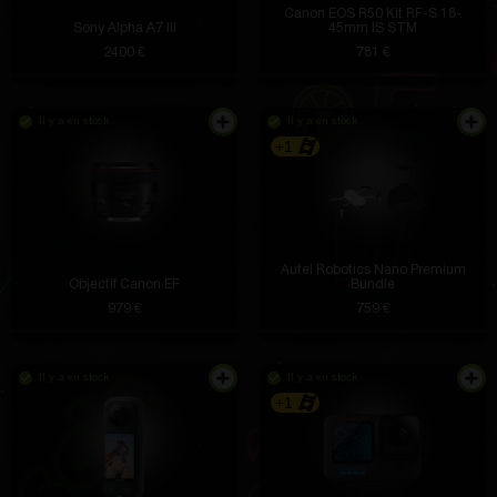
Canon EOS R50 Kit RF-S 18-
Sony Alpha A7 III
45mm IS STM
2400 €
781 €
Il y a en stock
Il y a en stock
+1
Autel Robotics Nano Premium
Objectif Canon EF
Bundle
979 €
759 €
Il y a en stock
Il y a en stock
+1