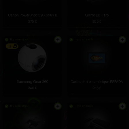
Canon PowerShot G9 X Mark II
GoPro Lit Hero
375 €
258 €
Il y a en stock
Il y a en stock
+1
Samsung Gear 360
Cadre photo numérique ESPADA
346 €
256 €
Il y a en stock
Il y a en stock