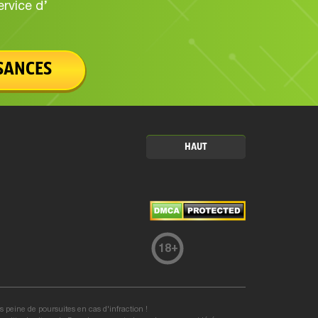
rvice d’
SANCES
HAUT
18
+
ous peine de poursuites en cas d'infraction !