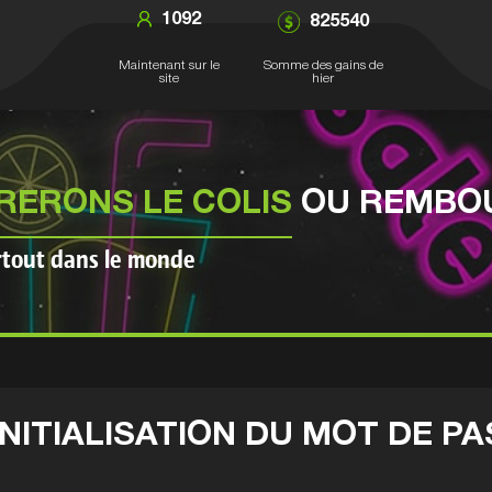
1092
825540
Maintenant sur le
Somme des gains de
site
hier
RERONS LE COLIS
OU REMBOU
rtout dans le monde
NITIALISATION DU MOT DE P