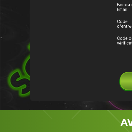
Введи
Email
Code
d'entré
Code d
vérifica
A