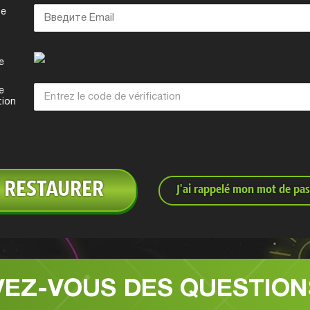
те
e
e
tion
RESTAURER
J'ai rappelé mon mot de pa
VEZ-VOUS DES QUESTION