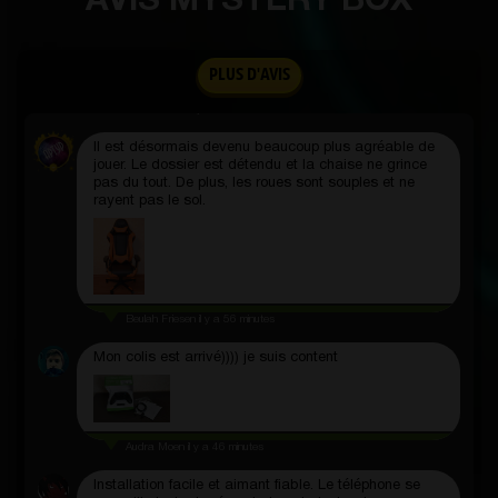
AVIS MYSTERY BOX
PLUS D'AVIS
Adeline Muller
il y a une heure
Il est désormais devenu beaucoup plus agréable de
jouer. Le dossier est détendu et la chaise ne grince
pas du tout. De plus, les roues sont souples et ne
rayent pas le sol.
Beulah Friesen
il y a 56 minutes
Mon colis est arrivé)))) je suis content
Audra Moen
il y a 46 minutes
Installation facile et aimant fiable. Le téléphone se