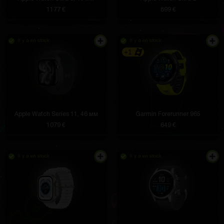
1177 €
899 €
Il y a en stock
Il y a en stock
+1
Apple Watch Series 11, 46 мм
Garmin Forerunner 965
1079 €
649 €
Il y a en stock
Il y a en stock