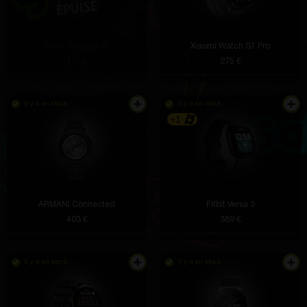
Polar Vantage M
Xiaomi Watch S1 Pro
432 €
275 €
Il y a en stock
Il y a en stock
+1
ARMANI Connected
Fitbit Versa 3
403 €
389 €
Il y a en stock
Il y a en stock