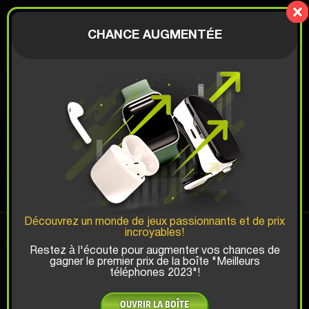
Mystery-
Box.fun
AUTHENTIFICATION
CHANCE AUGMENTÉE
€
SMART WATCH BOX
Chance de Gagner Top:
Découvrez un monde de jeux passionnants et de prix
incroyables!
x1
x2
x3
Restez à l'écoute pour augmenter vos chances de
gagner le premier prix de la boîte "Meilleurs
téléphones 2023"!
Y a-t-il un code promo?
OUVRIR LA BOÎTE