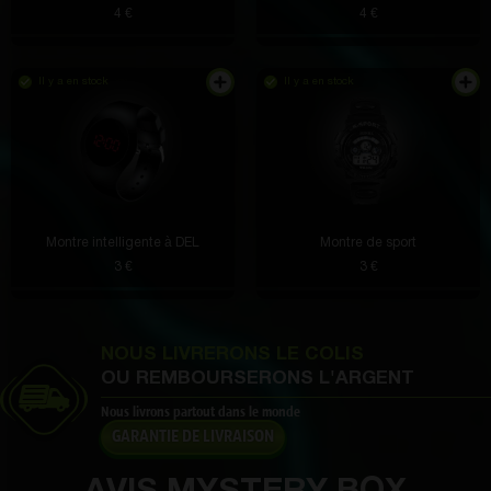
4 €
Rae Willms MD
il y a 2 heures
4 €
Le sac est spacieux, tout ce dont vous avez besoin
rentre. Téléphone, clés, portefeuille
Il y a en stock
Il y a en stock
Margret Blanda MD
il y a 2 heures
C’est génial de ne pas avoir à constamment
brancher et débrancher le connecteur. Le port du
Montre intelligente à DEL
Montre de sport
téléphone ne se cassera plus et le câble durera plus
3 €
3 €
longtemps.
NOUS LIVRERONS LE COLIS
OU REMBOURSERONS L'ARGENT
Bailee Collier DDS
il y a une heure
Nous livrons partout dans le monde
Si votre téléphone prend en charge le type C, cette
GARANTIE DE LIVRAISON
station sera très utile. Pratique pour regarder des
vidéos, jouer à des jeux et même travailler. De plus,
la charge est rapide.