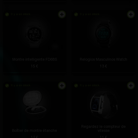
Il y a en stock
Il y a en stock
Montre intelligente FD68S
Relogios Masculinos Watch
15 €
13 €
Il y a en stock
Il y a en stock
Je l'utilise depuis une semaine - aucun défaut
identifié
Regardez le compteur de
Hertha Spinka DVM
il y a 4 heures
Boîtier de montre étanche
vitesse
12 €
11 €