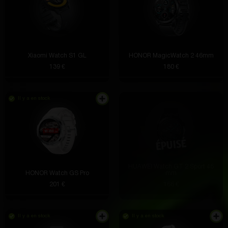
Xiaomi Watch S1 GL
HONOR MagicWatch 2 46mm
139 €
180 €
Il y a en stock
HUAWEI Watch GT 2 Sport 46
HONOR Watch GS Pro
mm
201 €
166 €
Il y a en stock
Il y a en stock