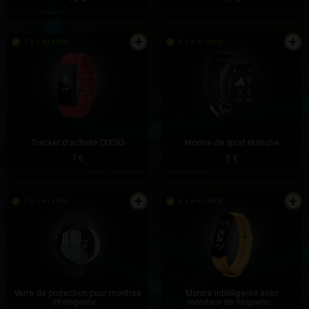
L'arôme n'est pas chimique, on sent que la
composition est naturelle. Moi et mon entourage
avons aimé ça.
Il y a en stock
Il y a en stock
Liam Mueller
il y a 4 heures
Merci pour le nouveau numéro de téléphone
Tracker d'activité DIXSG
Montre de sport étanche
7 €
5 €
Margarett King
il y a 3 heures
Il y a en stock
Il y a en stock
Je voulais depuis longtemps une telle chose pour tirer
à distance. Fonctionne sans délai, la batterie dure
longtemps. Super accessoire!
Verre de protection pour montres
Montre intelligente avec
intelligente...
moniteur de fréquenc...