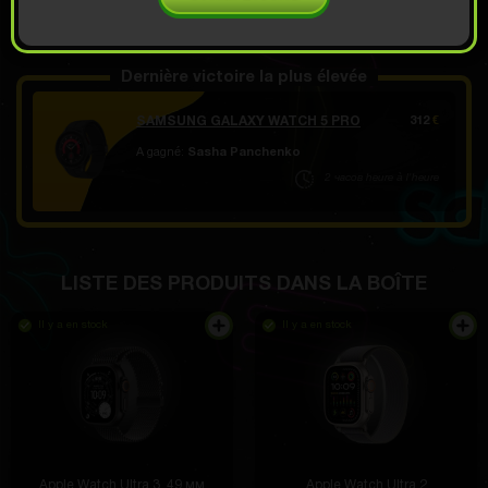
OUVRIR EN 14.99
Démo défilement
€
Dernière victoire la plus élevée
SAMSUNG GALAXY WATCH 5 PRO
312
€
A gagné:
Sasha Panchenko
2 часов heure à l'heure
LISTE DES PRODUITS DANS LA BOÎTE
Il y a en stock
Il y a en stock
Apple Watch Ultra 3, 49 мм
Apple Watch Ultra 2