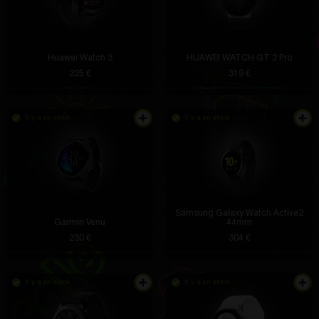
Huawei Watch 3
HUAWEI WATCH GT 2 Pro
225 €
319 €
Il y a en stock
Il y a en stock
Samsung Galaxy Watch Active2
Garmin Venu
44mm
230 €
304 €
Il y a en stock
Il y a en stock