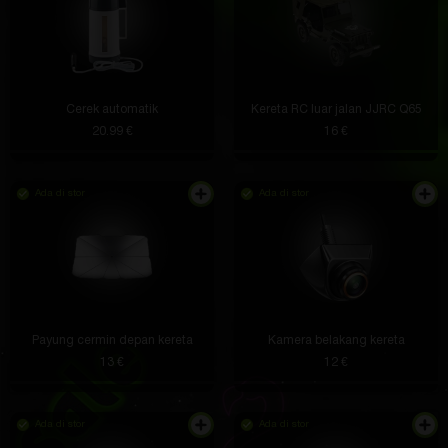
Cerek automatik
Kereta RC luar jalan JJRC Q65
20.99 €
16 €
Ada di stor
Ada di stor
Payung cermin depan kereta
Kamera belakang kereta
13 €
12 €
Ada di stor
Ada di stor