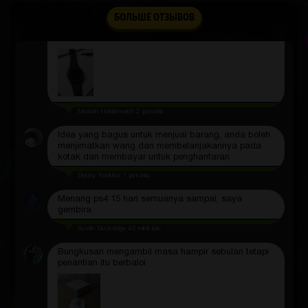
Caden Heaney
2 jam lalu
БОЛЬШЕ ОТЗЫВОВ
Kes itu diperbuat daripada plastik yang baik, jelas
bahawa ia akan bertahan lama.
Moriah Heidenreich
2 jam lalu
Idea yang bagus untuk menjual barang, anda boleh
menjimatkan wang dan membelanjakannya pada
kotak dan membayar untuk penghantaran
Benny Kerluke
1 jam lalu
Menang ps4 15 hari semuanya sampai, saya
gembira
Austin Buckridge
42 minit lalu
Bungkusan mengambil masa hampir sebulan tetapi
penantian itu berbaloi