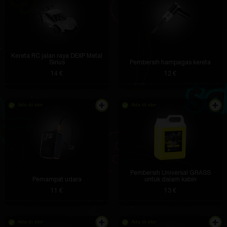
Kereta RC jalan raya DEXP Metal
Sirius
Pembersih hampagas kereta
14 €
12 €
Ada di stor
Ada di stor
Pembersih Universal GRASS
Pemampat udara
untuk dalam kabin
11 €
13 €
Ada di stor
Ada di stor