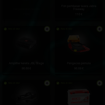
Fon pembesar suara Jabra
Set peralatan kereta
Freeway
113 €
110 €
Ada di stor
Ada di stor
Amplifier kereta JBL Stage
Pengecas pemula
96.69 €
96.69 €
Ada di stor
Ada di stor