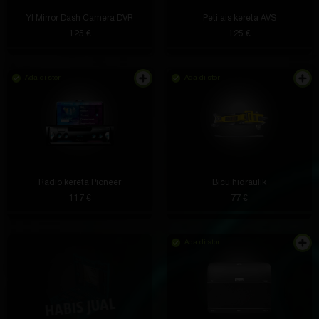
YI Mirror Dash Camera DVR
Peti ais kereta AVS
125 €
125 €
Ada di stor
Ada di stor
Radio kereta Pioneer
Bicu hidraulik
117 €
77 €
Ada di stor