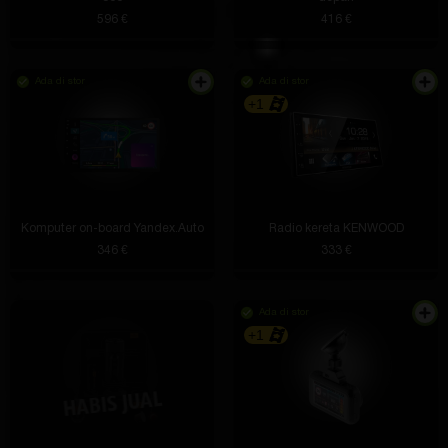
596 €
416 €
Ada di stor
Ada di stor
+1
Komputer on-board Yandex.Auto
Radio kereta KENWOOD
346 €
333 €
Ada di stor
+1