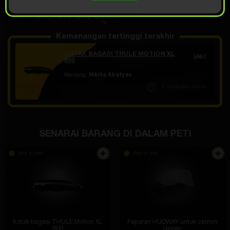
TERBUKA UNTUK
8.99
Demo scrolling
€
Kemenangan tertinggi terakhir
KOTAK BAGASI THULE MOTION XL
596
€
800
Menang:
Nikita Akatyev
3 часов jam dahulu
SENARAI BARANG DI DALAM PETI
Ada di stor
Ada di stor
Kotak bagasi THULE Motion XL
Paparan HUDWAY untuk cermin
800
depan