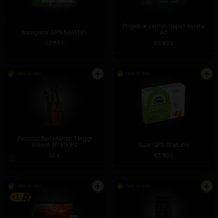
Projektor cermin depan kereta
Navigator GPS NAVITEL
A8
77.89 €
69.49 €
Ada di stor
Ada di stor
Pencuci Bertekanan Tinggi
Elitech M1500P2
Suar GPS StarLine
55 €
63.99 €
Ada di stor
Ada di stor
+1