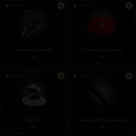
Ada di stor
Ada di stor
laman web teratas, malah mereka yang tidak
mempunyai wang boleh membuka kotak percuma
menggunakan kod promosi
Nikko Wehner III
4 jam lalu
Fon kepala topchik. terima kasih
modulator bluetooth
Peti pertolongan cemas
5 €
4 €
Kaylee Durgan
4 jam lalu
Ada di stor
Ada di stor
Sangat mudah jika anda memerlukan lampu arah
atau hanya untuk hiasan.
Koboi itik
Penyegar udara untuk kereta
Arlie Anderson
3 jam lalu
3 €
4 €
Ia adalah mudah untuk membaiki sesuatu di rumah,