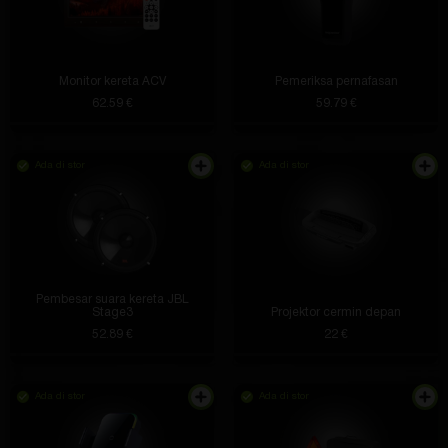
Monitor kereta ACV
Pemeriksa pernafasan
62.59 €
59.79 €
Ada di stor
Ada di stor
Pembesar suara kereta JBL
Stage3
Projektor cermin depan
52.89 €
22 €
Ada di stor
Ada di stor