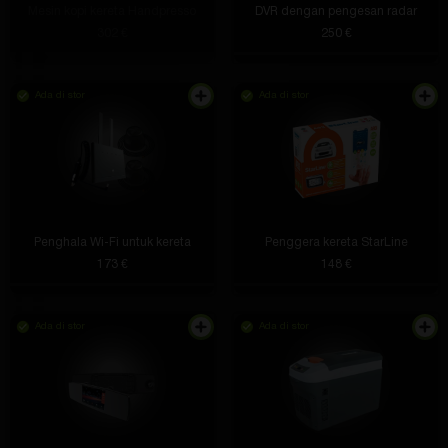
Mesin kopi kereta Handpresso
DVR dengan pengesan radar
302 €
250 €
Ada di stor
Ada di stor
Penghala Wi-Fi untuk kereta
Penggera kereta StarLine
173 €
148 €
Ada di stor
Ada di stor