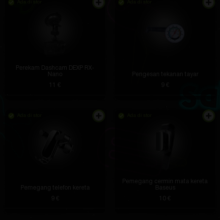
Ada di stor
Ada di stor
Perekam Dashcam DEXP RX-
Nano
Pengesan tekanan tayar
11 €
9 €
Ada di stor
Ada di stor
Pemegang cermin mata kereta
Pemegang telefon kereta
Baseus
9 €
10 €