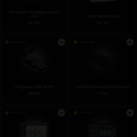
Pembersih hampagas Heyner
243
Bateri kereta Mutlu
93.39 €
84.19 €
Ada di stor
Ada di stor
Pengesan radar VIPER
Pembersih udara kereta Xiaomi
80.59 €
77.89 €
Ada di stor
Ada di stor