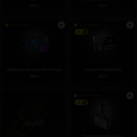
596 €
416 €
Il y a en stock
Il y a en stock
+1
Ordinateur de bord Yandex.Auto
Autoradio KENWOOD
346 €
333 €
Il y a en stock
+1
Machine à café Handpresso pour
Enregistreur vidéo avec