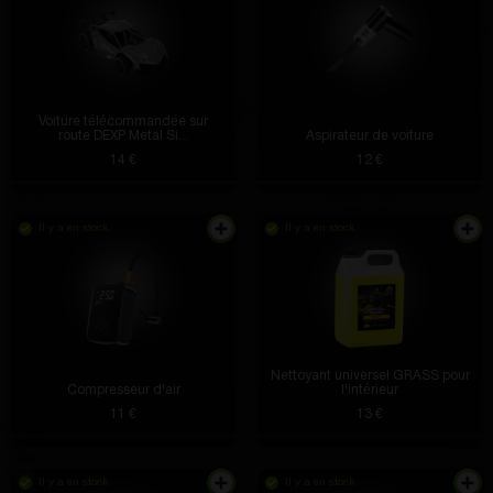
Voiture télécommandée sur
route DEXP Metal Si...
Aspirateur de voiture
14 €
12 €
Il y a en stock
Il y a en stock
Nettoyant universel GRASS pour
Compresseur d'air
l'intérieur
11 €
13 €
Il y a en stock
Il y a en stock