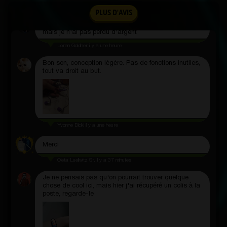
Maynard Howell I
il y a une heure
PLUS D'AVIS
J'ai gagné quelques choses, mais pas trop cher,
mais je n'ai pas perdu d'argent
Loren Goldner
il y a une heure
Bon son, conception légère. Pas de fonctions inutiles,
tout va droit au but.
Yvonne Dicki
il y a une heure
Merci
Oleta Lueilwitz Sr.
il y a 37 minutes
Je ne pensais pas qu'on pourrait trouver quelque
chose de cool ici, mais hier j'ai récupéré un colis à la
poste, regarde-le