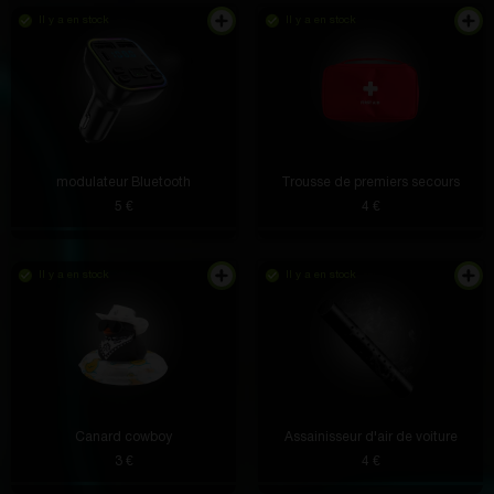
Il y a en stock
Il y a en stock
modulateur Bluetooth
Trousse de premiers secours
5 €
4 €
Il y a en stock
Il y a en stock
J'ai immédiatement commencé par les payants et à
partir de la troisième découverte - le téléphone était
complètement inattendu, mais les articles avec les
gratuits étaient tellement mauvais pour moi
Canard cowboy
Assainisseur d'air de voiture
3 €
4 €
Eleazar Funk
il y a 4 heures