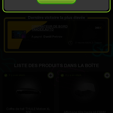
OUVERT POUR
8.99
Démo défilement
€
Dernière victoire la plus élevée
ORDINATEUR DE BORD
346
€
YANDEX.AUTO
A gagné:
Daniil Petrov
3 часов heure à l'heure
LISTE DES PRODUITS DANS LA BOÎTE
Il y a en stock
Il y a en stock
Coffre de toit THULE Motion XL
800
Affichage tête haute HUDWAY