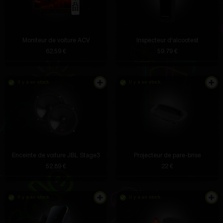
Moniteur de voiture ACV
Inspecteur d'alcootest
62.59 €
59.79 €
Il y a en stock
Il y a en stock
Enceinte de voiture JBL Stage3
Projecteur de pare-brise
52.89 €
22 €
Il y a en stock
Il y a en stock