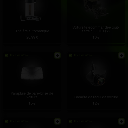
Voiture télécommandée tout-
Théière automatique
terrain JJRC Q65
20.99 €
16 €
Il y a en stock
Il y a en stock
Parapluie de pare-brise de
voiture
Caméra de recul de voiture
13 €
12 €
Il y a en stock
Il y a en stock