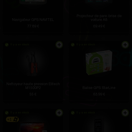
Projecteur de pare-brise de
Navigateur GPS NAVITEL
voiture A8
77.89 €
69.49 €
Il y a en stock
Il y a en stock
Nettoyeur haute pression Elitech
M1500P2
Balise GPS StarLine
55 €
63.99 €
Il y a en stock
Il y a en stock
+1