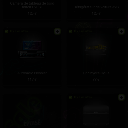
Caméra de tableau de bord
miroir DVR YI
Réfrigérateur de voiture AVS
125 €
125 €
Il y a en stock
Il y a en stock
Autoradio Pionnier
Cric hydraulique
117 €
77 €
Il y a en stock