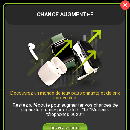
Mystery-
Box.fun
AUTHENTIFICATION
CHANCE AUGMENTÉE
€
CAR BOX
Chance de Gagner Top:
Découvrez un monde de jeux passionnants et de prix
incroyables!
x1
x2
x3
Restez à l'écoute pour augmenter vos chances de
gagner le premier prix de la boîte "Meilleurs
téléphones 2023"!
Y a-t-il un code promo?
10.19 €
OUVRIR LA BOÎTE