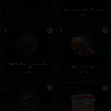
Ensemble d'outils automatique
Haut-parleur Jabra Freeway
113 €
110 €
Il y a en stock
Il y a en stock
Amplificateur de voiture JBL
Stage
Chargeur de démarrage
96.69 €
96.69 €
Il y a en stock
Il y a en stock