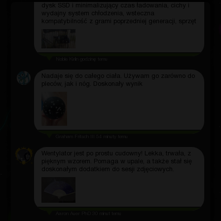
dysk SSD i minimalizujący czas ładowania, cichy i
wydajny system chłodzenia, wsteczna
kompatybilność z grami poprzedniej generacji, sprzęt
Noble Kirlin
godzinę temu
Nadaje się do całego ciała. Używam go zarówno do
pleców, jak i nóg. Doskonały wynik
Graham Fritsch III
54 minuty temu
Wentylator jest po prostu cudowny! Lekka, trwała, z
pięknym wzorem. Pomaga w upale, a także stał się
doskonałym dodatkiem do sesji zdjęciowych.
Aaron Auer PhD
30 minut temu