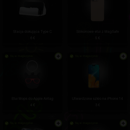
Na początku dostałem wrzeszczącego kurczaka (ale
po kilku odkryciach w końcu dostałem kolumnę jbl
Stacja dokująca Type C
Silikonowe etui z MagSafe
6 €
5 €
Roderick Satterfield
4 godziny temu
Rozmiar zgodny, nic luźnego. Widać, że jest
wykonany z wysoką jakością.
Są w magazynie
Są w magazynie
Daisha Russel
3 godziny temu
Ogólnie rzecz biorąc, strona jest całkiem
zadowalająca
Etui Mops do Apple Airtag
Utwardzone szkło na iPhone 14
4 €
3 €
Jakayla Cummings
3 godziny temu
Świetny zespół wsparcia
Są w magazynie
Są w magazynie
Zula Morissette
2 godziny temu