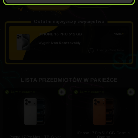
OTWÓRZ ZA 13.99
Demo przewijanie
€
Ostatni najwyższy zwycięstwo
IPHONE 15 PRO 512 GB
1594
€
Wygrał:
Ivan Kostrovskiy
1 час godzinę temu
LISTA PRZEDMIOTÓW W PAKIEŹCE
Są w magazynie
Są w magazynie
iPhone 17 Pro 512 GB, Cosmic
iPhone 17 Pro Max 1 ТB, Silver
Orange