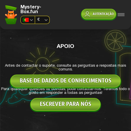
Mystery-
Box.fun
AUTENTICAÇÃO
€
APOIO
Antes de contactar o suporte, consulte as perguntas e respostas mais
comuns.
BASE DE DADOS DE CONHECIMENTOS
Para quaisquer questões ou dúvidas, pode contactar-nos. Teremos todo o
gosto em responder a todas as perguntas!
ESCREVER PARA NÓS