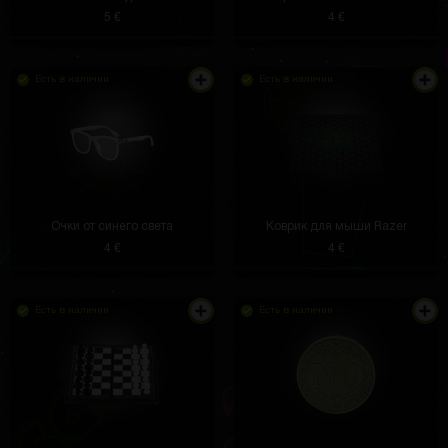
и норм товары и шлак бывает. Но в целом я
5 €
4 €
сайтом доволен хорошо окупился и заказал
парочку товаров себе
Floy Kutch
3 часа назад
Есть в наличии
Есть в наличии
Несмотря на прикольный вид, утка сделана очень
качественно. Не ломается
Krystal Gottlieb Jr.
3 часа назад
Очки от синего света
Коврик для мыши Razer
4 €
4 €
Вот такого робота выбил
Есть в наличии
Есть в наличии
Benny Rohan
2 часа назад
А вы правда отправляете призы
Мария
2 часа назад