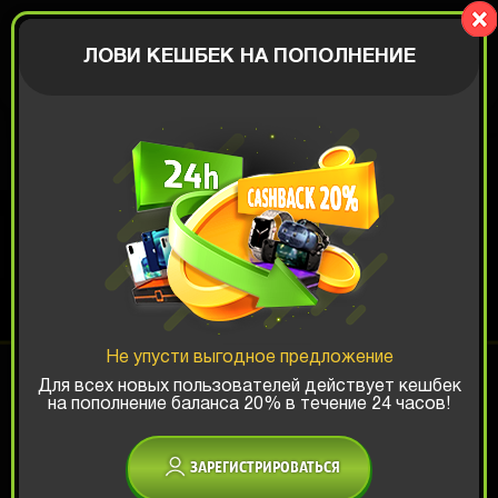
Mystery-
Box.fun
АВТОРИЗАЦИЯ
ЛОВИ КЕШБЕК НА ПОПОЛНЕНИЕ
€
GAMER BOX
Шанс ТОП-выигрыша:
Не упусти выгодное предложение
x1
x2
x3
Для всех новых пользователей действует кешбек
на пополнение баланса 20% в течение 24 часов!
Есть промокод?
ЗАРЕГИСТРИРОВАТЬСЯ