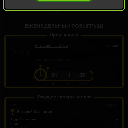
ОТКРЫТЬ ЗА 12.99
Демо прокрут
€
ЕЖЕНЕДЕЛЬНЫЙ РОЗЫГРЫШ
Приз недели
HTC VIVE FOCUS 3
1300
€
Подробнее о розыгрыше
01
11
35
Дни
Часы
Мин
Текущие лидеры недели
Имя
Открыто
Евгений Кузнецов
7
Андрей Устюжин
4
Андрей
3