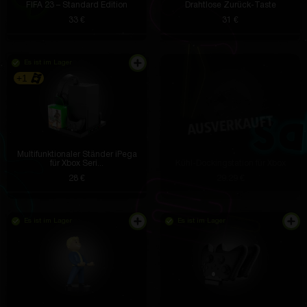
FIFA 23 – Standard Edition
Drahtlose Zurück-Taste
33 €
31 €
Es ist im Lager
+1
Multifunktionaler Ständer iPega
für Xbox Seri...
Kühl-Dockingstation für Xbox
28 €
29.29 €
Es ist im Lager
Es ist im Lager