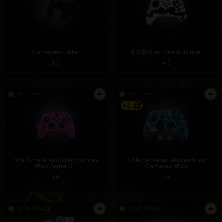
Der Klang ist erstaunlich, selbst kleine Details sind
zu hören. Und der Koffer hält die Ladung mehrere
Tage lang, sodass ich Steckdosen vergesse.
Bequeme Steuerung über Sensoren am Kopfhörer.
Gamepad-Halter
XBOX Controller Aufkleber
5 €
4 €
Delta Hermiston
vor 4 Stunden
Es ist im Lager
Es ist im Lager
+1
Ich habe es einfach an die Wand geklebt und der
Raum erstrahlte sofort in neuen Farben. Eine
hervorragende Lösung für den Innenraum.
Schutzhülle aus Silikon für das
Silikonhülle mit Aufdruck auf
XBox Series S...
Gamepad XBox
Malinda Kohler
vor 3 Stunden
5 €
4 €
Sie dehnen sich ein wenig, sodass sie perfekt
passen. Das Material ist angenehm und reizt die
Es ist im Lager
Haut nicht
Es ist im Lager