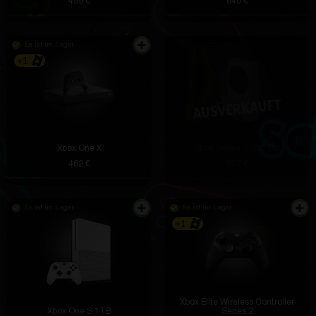
499 €
640 €
Es ist im Lager
+1
Xbox One X
Xbox Series S 512 GB
462 €
302 €
Es ist im Lager
Es ist im Lager
+1
Xbox Elite Wireless Controller
Xbox One S 1TB
Series 2