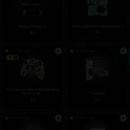
Mortal Kombat XL
Vinyl-Aufkleber für Xbox Series S
9 €
9 €
Es ist im Lager
Es ist im Lager
+1
Schützende Silikonhülle für Xbox
Series S, Se...
Staubset
6 €
6 €
Es ist im Lager
Es ist im Lager
Das Fitnessarmband ist angekommen
Peyton Kiehn Sr.
vor 4 Stunden