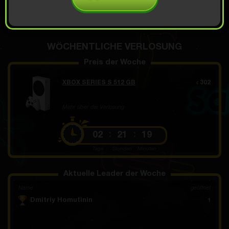
ÖFFNEN NACH 7.99
Demo Scroll
€
WÖCHENTLICHE VERLOSUNG
Preis der Woche
XBOX SERIES S 512 GB
302
€
Mehr über die Verlosung
02
21
19
Tage
Stunden
Minuten
Aktuelle Leader der Woche
Name
geöffnet
Dmitriy Homutinin
1