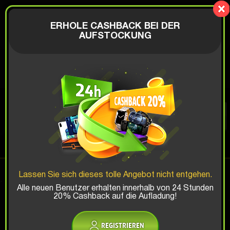
Mystery-
Box.fun
AUTHENTIFIZIERUNG
ERHOLE CASHBACK BEI DER
€
AUFSTOCKUNG
XBOX BOX
Top-Sieg-Chance:
Lassen Sie sich dieses tolle Angebot nicht entgehen.
x1
x2
x3
Alle neuen Benutzer erhalten innerhalb von 24 Stunden
20% Cashback auf die Aufladung!
Gibt es einen Rabattcode?
REGISTRIEREN