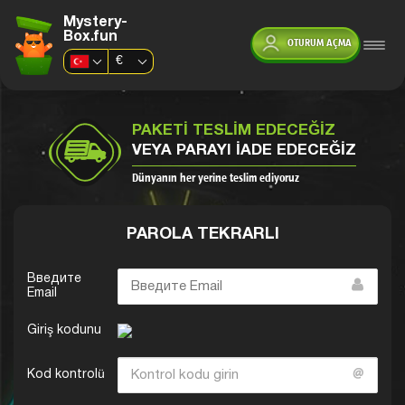
Mystery-
Box.fun
OTURUM AÇMA
€
PAKETI TESLIM EDECEĞIZ
VEYA PARAYI IADE EDECEĞIZ
Dünyanın her yerine teslim ediyoruz
PAROLA TEKRARLI
Введите
Email
Giriş kodunu
Kod kontrolü